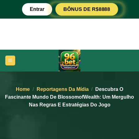
Ir
Entrar
BÔNUS DE R$8888
para
o
conteúdo
Home
/
Reportagens Da Mídia
/
Descubra O
Fascinante Mundo De BlossomofWealth: Um Mergulho
Nas Regras E Estratégias Do Jogo