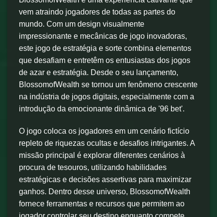
vem atraindo jogadores de todas as partes do
mundo. Com um design visualmente
impressionante e mecânicas de jogo inovadoras,
este jogo de estratégia e sorte combina elementos
que desafiam e entretêm os entusiastas dos jogos
de azar e estratégia. Desde o seu lançamento,
BlossomofWealth se tornou um fenômeno crescente
na indústria de jogos digitais, especialmente com a
introdução da emocionante dinâmica de '96 bet'.
O jogo coloca os jogadores em um cenário fictício
repleto de riquezas ocultas e desafios intrigantes. A
missão principal é explorar diferentes cenários à
procura de tesouros, utilizando habilidades
estratégicas e decisões assertivas para maximizar
ganhos. Dentro desse universo, BlossomofWealth
fornece ferramentas e recursos que permitem ao
jogador controlar seu destino enquanto compete