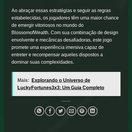
Ao abraçar essas estratégias e seguir as regras
estabelecidas, os jogadores têm uma maior chance
de emergir vitoriosos no mundo do
BlossomofWealth. Com sua combinação de design
envolvente e mecânicas desafiadoras, este jogo
promete uma experiência imersiva capaz de
entreter e recompensar aqueles dispostos a
dominar suas complexidades.
Mais:
Explorando o Universo de
LuckyFortunes3x3: Um Guia Completo