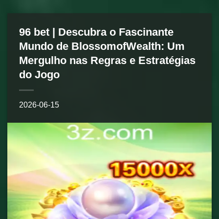
96 bet | Descubra o Fascinante
Mundo de BlossomofWealth: Um
Mergulho nas Regras e Estratégias
do Jogo
2026-06-15