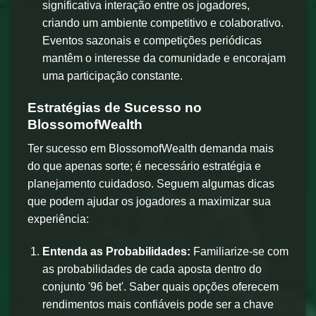
significativa interação entre os jogadores,
criando um ambiente competitivo e colaborativo.
Eventos sazonais e competições periódicas
mantêm o interesse da comunidade e encorajam
uma participação constante.
Estratégias de Sucesso no
BlossomofWealth
Ter sucesso em BlossomofWealth demanda mais
do que apenas sorte; é necessário estratégia e
planejamento cuidadoso. Seguem algumas dicas
que podem ajudar os jogadores a maximizar sua
experiência:
Entenda as Probabilidades:
Familiarize-se com
as probabilidades de cada aposta dentro do
conjunto '96 bet'. Saber quais opções oferecem
rendimentos mais confiáveis pode ser a chave