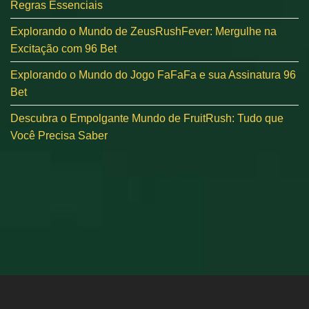
Regras Essenciais
Explorando o Mundo de ZeusRushFever: Mergulhe na
Excitação com 96 Bet
Explorando o Mundo do Jogo FaFaFa e sua Assinatura 96
Bet
Descubra o Empolgante Mundo de FruitRush: Tudo que
Você Precisa Saber