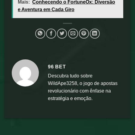
Mais:
Conhecendo o FortuneOx: Diversão
e Aventura em Cada Giro
96 BET
Descubra tudo sobre
WildApe3258, o jogo de apostas
revolucionário com ênfase na
estratégia e emoção.