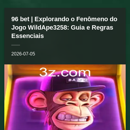
96 bet | Explorando o Fenômeno do
Jogo WildApe3258: Guia e Regras
Essenciais
2026-07-05