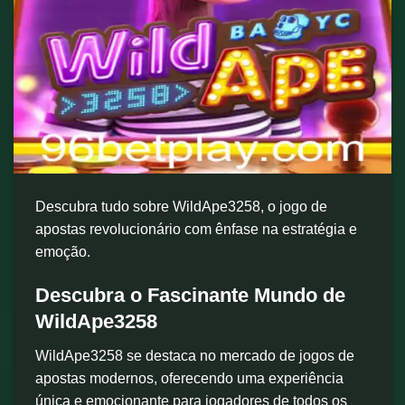
Descubra tudo sobre WildApe3258, o jogo de
apostas revolucionário com ênfase na estratégia e
emoção.
Descubra o Fascinante Mundo de
WildApe3258
WildApe3258 se destaca no mercado de jogos de
apostas modernos, oferecendo uma experiência
única e emocionante para jogadores de todos os