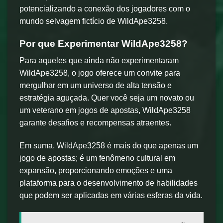
potencializando a conexão dos jogadores com o
mundo selvagem fictício de WildApe3258.
Por que Experimentar WildApe3258?
Para aqueles que ainda não experimentaram
WildApe3258, o jogo oferece um convite para
mergulhar em um universo de alta tensão e
estratégia aguçada. Quer você seja um novato ou
um veterano em jogos de apostas, WildApe3258
garante desafios e recompensas atraentes.
Em suma, WildApe3258 é mais do que apenas um
jogo de apostas; é um fenômeno cultural em
expansão, proporcionando emoções e uma
plataforma para o desenvolvimento de habilidades
que podem ser aplicadas em várias esferas da vida.