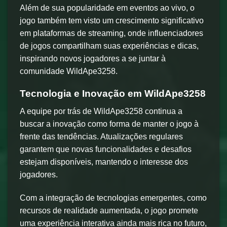
Além de sua popularidade em eventos ao vivo, o
jogo também tem visto um crescimento significativo
em plataformas de streaming, onde influenciadores
de jogos compartilham suas experiências e dicas,
inspirando novos jogadores a se juntar à
comunidade WildApe3258.
Tecnologia e Inovação em WildApe3258
A equipe por trás de WildApe3258 continua a
buscar a inovação como forma de manter o jogo à
frente das tendências. Atualizações regulares
garantem que novas funcionalidades e desafios
estejam disponíveis, mantendo o interesse dos
jogadores.
Com a integração de tecnologias emergentes, como
recursos de realidade aumentada, o jogo promete
uma experiência interativa ainda mais rica no futuro,