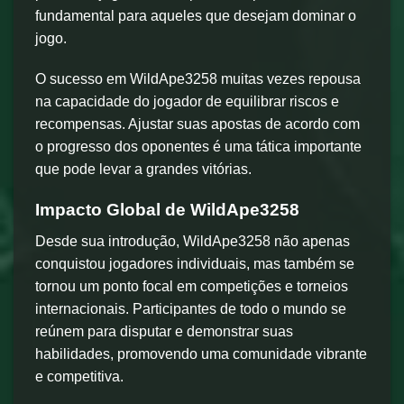
fundamental para aqueles que desejam dominar o
jogo.
O sucesso em WildApe3258 muitas vezes repousa
na capacidade do jogador de equilibrar riscos e
recompensas. Ajustar suas apostas de acordo com
o progresso dos oponentes é uma tática importante
que pode levar a grandes vitórias.
Impacto Global de WildApe3258
Desde sua introdução, WildApe3258 não apenas
conquistou jogadores individuais, mas também se
tornou um ponto focal em competições e torneios
internacionais. Participantes de todo o mundo se
reúnem para disputar e demonstrar suas
habilidades, promovendo uma comunidade vibrante
e competitiva.