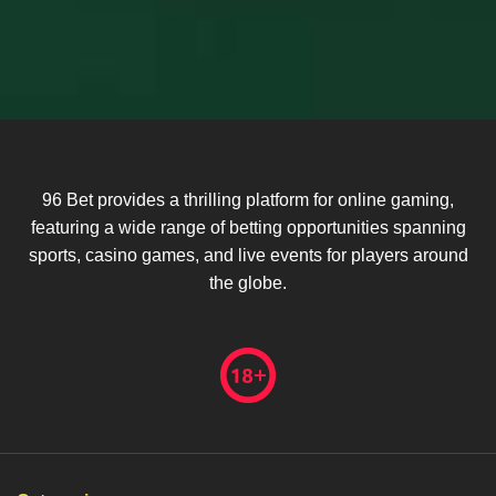
96 Bet provides a thrilling platform for online gaming,
featuring a wide range of betting opportunities spanning
sports, casino games, and live events for players around
the globe.