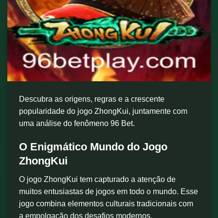
Descubra as origens, regras e a crescente
popularidade do jogo ZhongKui, juntamente com
uma análise do fenômeno 96 Bet.
O Enigmático Mundo do Jogo
ZhongKui
O jogo ZhongKui tem capturado a atenção de
muitos entusiastas de jogos em todo o mundo. Esse
jogo combina elementos culturais tradicionais com
a empolgação dos desafios modernos,