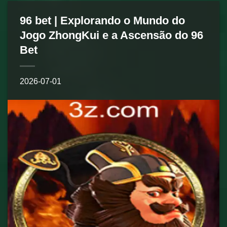
96 bet | Explorando o Mundo do
Jogo ZhongKui e a Ascensão do 96
Bet
2026-07-01