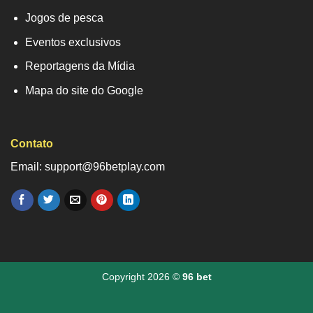
Jogos de pesca
Eventos exclusivos
Reportagens da Mídia
Mapa do site do Google
Contato
Email: support@96betplay.com
Copyright 2026 ©
96 bet