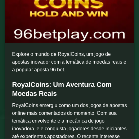
Explore o mundo de RoyalCoins, um jogo de
apostas inovador com a temática de moedas reais e
a popular aposta 96 bet.
RoyalCoins: Um Aventura Com
Moedas Reais
RoyalCoins emergiu como um dos jogos de apostas
online mais comentados do momento. Com sua
temática envolvente e a mecânica de jogo
inovadora, ele conquista jogadores desde iniciantes
até experientes apostadores. O recente interesse