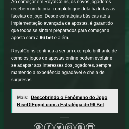
Ao começar em RoyalCoins, os novos jogadores
recebem um tutorial completo que detalha todas as
facetas do jogo. Desde estratégias básicas até a
implementação avançada de apostas, é garantido
que todos se sintam preparados para começar a
aposta com a
96 bet
e além.
RoyalCoins continua a ser um exemplo brilhante de
como os jogos de apostas online podem evoluir e
se adaptar aos interesses dos jogadores, sempre
mantendo a experiência agradável e cheia de
surpresas.
Mais:
Descobrindo o Fenômeno do Jogo
RiseOfEgypt com a Estratégia de 96 Bet