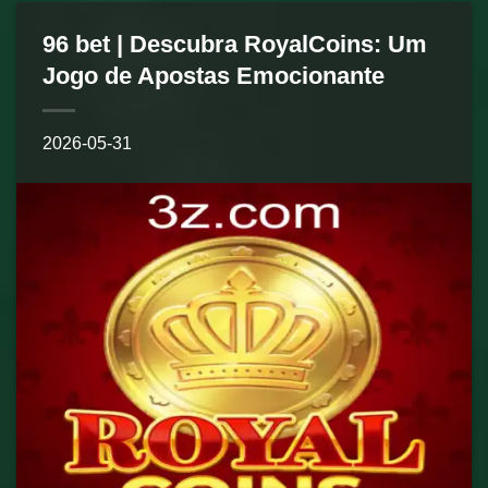
96 bet | Descubra RoyalCoins: Um
Jogo de Apostas Emocionante
2026-05-31