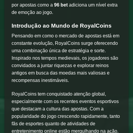
por apostas como a
96 bet
adiciona um nível extra
de emoção ao jogo.
Introdução ao Mundo de RoyalCoins
Pensando em como o mercado de apostas está em
constante evolução, RoyalCoins surge oferecendo
uma combinação única de estratégia e sorte.
Inspirado nos tempos medievais, os jogadores são
convidados a juntar riquezas e explorar reinos
antigos em busca das moedas mais valiosas e
recompensas inestimáveis.
RoyalCoins tem conquistado atenção global,
especialmente com os recentes eventos esportivos
que destacam a cultura das apostas. Com a
popularidade do jogo crescendo rapidamente, tanto
fãs de esportes quanto de atividades de
entretenimento online estão mergulhando na ação.